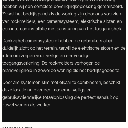
en
en
hebben wij een complete beveiligingsoplossing gerealiseerd.
deurautomatisering
objectbeveiliging
Zowel het bedrijfspand als de woning zijn door ons voorzien
van rookmelders, een camerasysteem, elektrische sloten en
een intercominstallatie met aansturing van het toegangshek.
Dankzij het camerasysteem hebben de gebruikers altijd
duidelijk zicht op het terrein, terwijl de elektrische sloten en de
intercom zorgen voor veilige en eenvoudige
toegangsverlening. De rookmelders verhogen de
brandveiligheid in zowel de woning als het bedrijfsgedeelte.
Door alle systemen slim met elkaar te combineren, beschikt
deze locatie nu over een moderne, veilige en
gebruiksvriendelijke totaaloplossing die perfect aansluit op
zowel wonen als werken.
Intercom