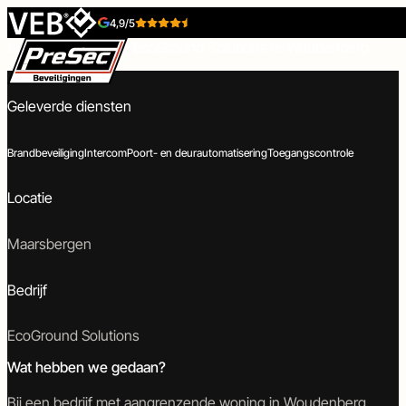
Skip to content
4,9/5
Camerabeveiliging, brandbeveiliging, intercom en
toegangscontrole – EcoGround Solutions te Woudenberg
Geleverde diensten
Brandbeveiliging
Intercom
Poort- en deurautomatisering
Toegangscontrole
Beveiligingstechniek
Toegangstechniek
Locatie
Maarsbergen
Bedrijf
Inbraakbeveiliging
Toegangscontrole
Camerabeveiliging
Intercom
EcoGround Solutions
Wat hebben we gedaan?
Brandbeveiliging
Poort-
Tijdelijke-
Bij een bedrijf met aangrenzende woning in Woudenberg