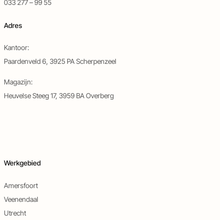
en
en
033 277 – 99 55
deurautomatisering
objectbeveiliging
Adres
Kantoor:
Paardenveld 6, 3925 PA Scherpenzeel
Magazijn:
Heuvelse Steeg 17, 3959 BA Overberg
Werkgebied
Amersfoort
Veenendaal
Utrecht