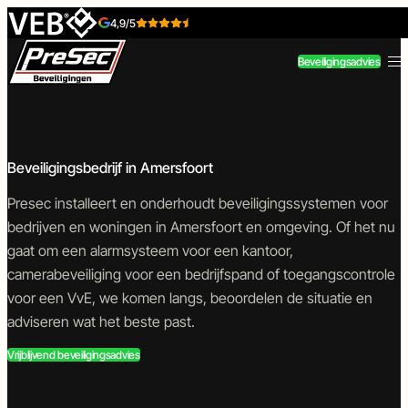
Skip to content
4,9/5
Beveiligingsadvies
Beveiligingsbedrijf in Amersfoort
Beveiligingstechniek
Toegangstechniek
Presec installeert en onderhoudt beveiligingssystemen voor
bedrijven en woningen in Amersfoort en omgeving. Of het nu
gaat om een alarmsysteem voor een kantoor,
camerabeveiliging
voor een bedrijfspand of
toegangscontrole
voor een VvE, we komen langs, beoordelen de situatie en
Inbraakbeveiliging
Toegangscontrole
Camerabeveiliging
Intercom
adviseren wat het beste past.
Vrijblijvend beveiligingsadvies
Brandbeveiliging
Poort-
Tijdelijke-