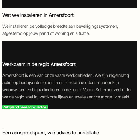
en
en
deurautomatisering
objectbeveiliging
Wat we installeren in Amersfoort
We installeren de volledige breedte aan beveiligingssystemen,
Inbraakbeveiliging
Camerabeveiliging
Toegangscontrole
Brandbeveiliging
afgestemd op jouw pand of woning en situatie.
Werkzaam in de regio Amersfoort
Amersfoort is een van onze vaste werkgebieden. We zijn regelmatig
actief op bedrijventerreinen in en rondom de stad, maar ook in
woonwijken en bij particulieren in de regio. Vanuit Scherpenzeel rijden
we de regio snel in, wat korte lijnen en snelle service mogelijk maakt.
Vrijblijvend beveiligingsadvies
Één aanspreekpunt, van advies tot installatie