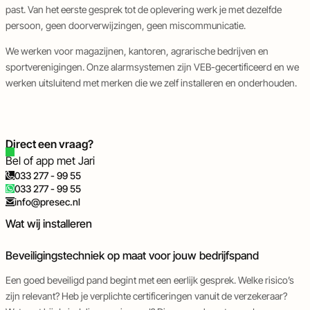
en
en
past. Van het eerste gesprek tot de oplevering werk je met dezelfde
deurautomatisering
objectbeveiliging
persoon, geen doorverwijzingen, geen miscommunicatie.
We werken voor magazijnen, kantoren, agrarische bedrijven en
sportverenigingen. Onze
alarmsystemen
zijn VEB-gecertificeerd en we
werken uitsluitend met merken die we zelf installeren en onderhouden.
Direct een vraag?
Bel of app met Jari
033 277 - 99 55
033 277 - 99 55
info@presec.nl
Inbraakbeveiliging
Camerabeveiliging
Brandbeveiliging
Tijdelijke- en objectbeveiliging
Wat wij installeren
Beveiligingstechniek op maat voor jouw bedrijfspand
Een goed beveiligd pand begint met een eerlijk gesprek. Welke risico’s
zijn relevant? Heb je verplichte certificeringen vanuit de verzekeraar?