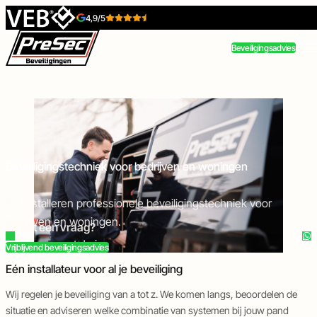
Skip to content
4,9/5
Beveiligingsadvies
Beveiligingstechniek
Toegangstechniek
Beveiligingstechniek voor bedrijven en woningen
Wij installeren professionele beveiligingstechniek voor
bedrijven en woningen.
Direct een vraag?
Inbraakbeveiliging
Toegangscontrole
Camerabeveiliging
Intercom
Bel of app met Jari
Vrijblijvend beveiligingsadvies
Eén installateur voor al je beveiliging
Wij regelen je beveiliging van a tot z. We komen langs, beoordelen de
Brandbeveiliging
Poort-
Tijdelijke-
situatie en adviseren welke combinatie van systemen bij jouw pand