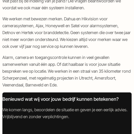
Wat past bij de indeling van je pand? Die vragen beantwoorden we
voordat we ook maar één systeem installeren.
We werken met bewezen merken. Dahua en Hikvision voor
camerasystemen,
Ajax
, Honeywell en Satel voor alarmsystemen,
Detnov en Hertek voor branddetectie. Geen systemen die over twee jaar
niet meer worden ondersteund. We kiezen altijd voor merken waar we
ook over vijf jaar nog service op kunnen leveren.
Alarm, camera en
toegangscontrole
kunnen in veel gevallen
samenwerken vanuit één app. Of dat haalbaar is voor jouw situatie
bespreken we op locatie. We werken in een straal van 35 kilometer rond
Scherpenzeel, met regelmatig projecten in Utrecht,
Amersfoort
,
Veenendaal
,
Barneveld
en Ede.
Benieuwd wat wij voor jouw bedrijf kunnen betekenen?
We komen langs, beoordelen de situatie en geven je een eerlijk advies.
Vrijblijvend en zonder verplichtingen.