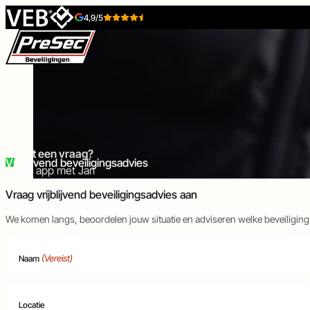
Skip to content
4,9/5
Beveiligingstechniek
Toegangstechniek
Direct een vraag?
Vrijblijvend beveiligingsadvies
Bel of app met Jari
Vraag vrijblijvend beveiligingsadvies aan
We komen langs, beoordelen jouw situatie en adviseren welke beveiliging 
Inbraakbeveiliging
Toegangscontrole
Camerabeveiliging
Intercom
(Vereist)
Naam
Brandbeveiliging
Poort-
Tijdelijke-
Locatie