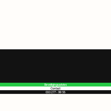
Beveiligingsadvies
Contact
033 277 - 99 55