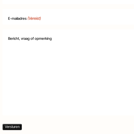
en
en
deurautomatisering
objectbeveiliging
(Vereist)
E-mailadres
Bericht, vraag of opmerking
Versturen