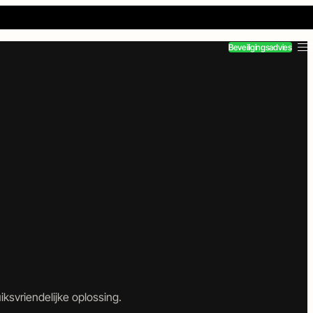
Beveiligingsadvies
svriendelijke oplossing.