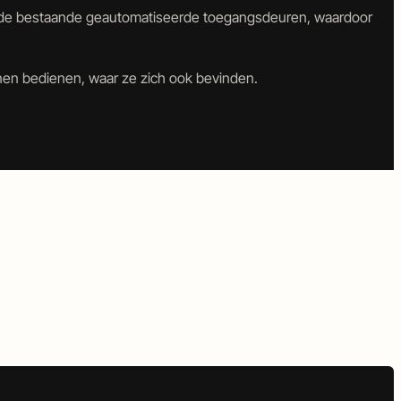
met de bestaande geautomatiseerde toegangsdeuren, waardoor
en bedienen, waar ze zich ook bevinden.