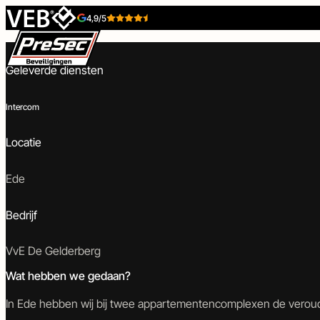
Skip to content
4,9/5
Intercom – Appartementencomplexen te Ede
Geleverde diensten
Intercom
Locatie
Beveiligingstechniek
Toegangstechniek
Ede
Bedrijf
Inbraakbeveiliging
Toegangscontrole
Camerabeveiliging
Intercom
VvE De Gelderberg
Wat hebben we gedaan?
In Ede hebben wij bij twee appartementencomplexen de verou
Brandbeveiliging
Poort-
Tijdelijke-