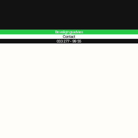
Beveiligingsadvies
Contact
033 277 - 99 55