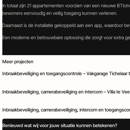
en
en
In totaal zijn 21 appartementen voorzien van een nieuwe BTic
deurautomatisering
objectbeveiliging
bewoners eenvoudig en veilig toegang kunnen verlenen.
Daarnaast is de installatie gekoppeld aan een app, waardoor
Een moderne en betrouwbare oplossing die zorgt voor extra gem
Inbraakbeveiliging
Toegangscontrole
Meer projecten
Inbraakbeveiliging en toegangscontrole – Vakgarage Tichelaar
Camerabeveiliging
Inbraakbeveiliging
Intercom
Inbraakbeveiliging, camerabeveiliging en intercom – Villa te Ve
Inbraakbeveiliging
Intercom
Toegangscontrole
Poort- en deurautomatisering
Inbraakbeveiliging, camerabeveiliging, intercom en toegangsco
Benieuwd wat wij voor jouw situatie kunnen betekenen?