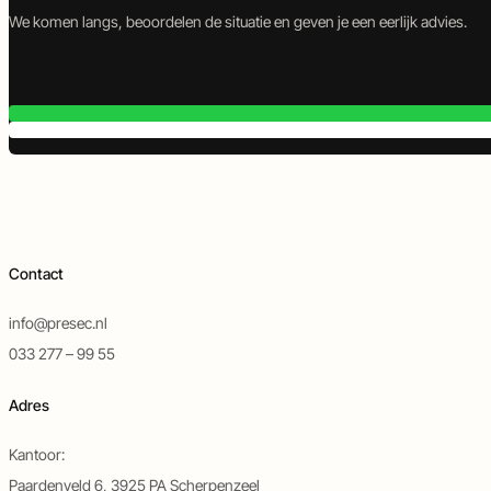
We komen langs, beoordelen de situatie en geven je een eerlijk advies.
Contact
info@presec.nl
033 277 – 99 55
Adres
Kantoor:
Paardenveld 6, 3925 PA Scherpenzeel