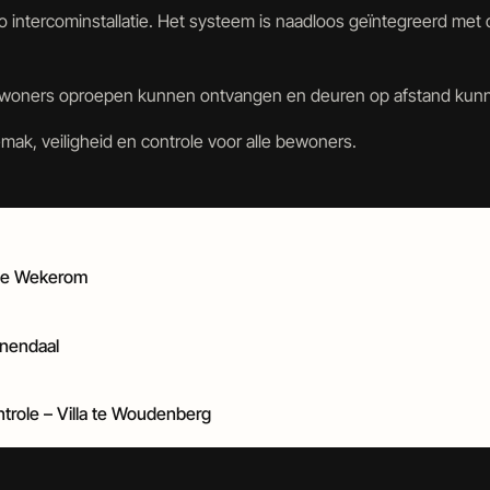
ino intercominstallatie. Het systeem is naadloos geïntegreerd 
 bewoners oproepen kunnen ontvangen en deuren op afstand kunn
ak, veiligheid en controle voor alle bewoners.
 te Wekerom
enendaal
ntrole – Villa te Woudenberg