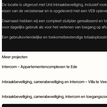
en
en
De locatie is uitgerust met Unii inbraakbeveiliging, inclusief 
deurautomatisering
objectbeveiliging
eisen van de verzekeraar en is opgeleverd met een VEB opleve
Daarnaast hebben wij een compleet sluitplan gerealiseerd en t
voor dagelijks gebruik als voor het verlenen van toegang op afs
Een gebruiksvriendelijke en toekomstbestendige totaaloplossin
Intercom
Meer projecten
Intercom – Appartementencomplexen te Ede
Camerabeveiliging
Inbraakbeveiliging
Intercom
Inbraakbeveiliging, camerabeveiliging en intercom – Villa te Ve
Inbraakbeveiliging
Intercom
Toegangscontrole
Poort- en deurautomatisering
Inbraakbeveiliging, camerabeveiliging, intercom en toegangsco