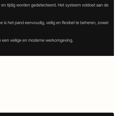
aar en tijdig worden gedetecteerd. Het systeem voldoet aan de
is het pand eenvoudig, veilig en flexibel te beheren, zowel
aan een veilige en moderne werkomgeving.