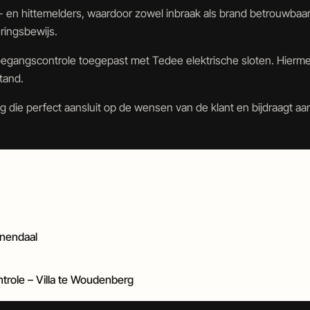
rook- en hittemelders, waardoor zowel inbraak als brand betrouwb
ringsbewijs.
oegangscontrole toegepast met Tedee elektrische sloten. Hiermee 
tand.
g die perfect aansluit op de wensen van de klant en bijdraagt 
enendaal
ntrole – Villa te Woudenberg