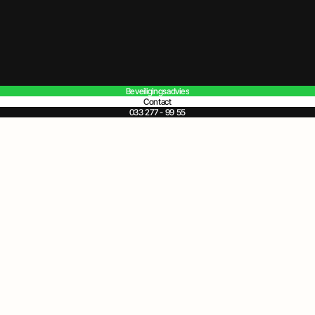
Beveiligingsadvies
Contact
033 277 - 99 55