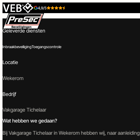
Skip to content
4,9/5
Inbraakbeveiliging en toegangscontrole – Vakgarage Tichelaar
Geleverde diensten
Inbraakbeveiliging
Toegangscontrole
Locatie
Beveiligingstechniek
Toegangstechniek
Wekerom
Bedrijf
Inbraakbeveiliging
Toegangscontrole
Camerabeveiliging
Intercom
Vakgarage Tichelaar
Wat hebben we gedaan?
Bij Vakgarage Tichelaar in Wekerom hebben wij, naar aanleidin
Brandbeveiliging
Poort-
Tijdelijke-