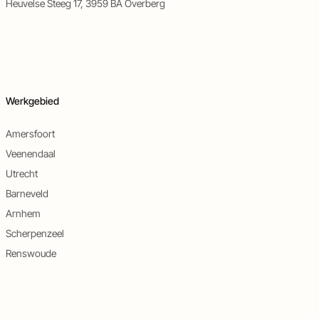
Heuvelse Steeg 17, 3959 BA Overberg
Werkgebied
Amersfoort
Veenendaal
Utrecht
Barneveld
Arnhem
Scherpenzeel
Renswoude