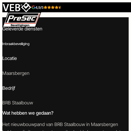
Skip to content
4,9/5
Inbraakbeveiliging – BRB Staalbouw Maarsbergen
Geleverde diensten
Inbraakbeveiliging
Locatie
Beveiligingstechniek
Toegangstechniek
Maarsbergen
Bedrijf
Inbraakbeveiliging
Toegangscontrole
Camerabeveiliging
Intercom
BRB Staalbouw
Wat hebben we gedaan?
Het nieuwbouwpand van BRB Staalbouw in Maarsbergen
Brandbeveiliging
Poort-
Tijdelijke-