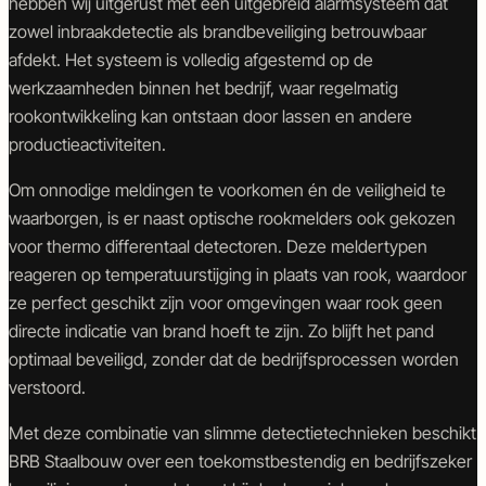
hebben wij uitgerust met een uitgebreid alarmsysteem dat
en
en
deurautomatisering
objectbeveiliging
zowel inbraakdetectie als brandbeveiliging betrouwbaar
afdekt. Het systeem is volledig afgestemd op de
werkzaamheden binnen het bedrijf, waar regelmatig
rookontwikkeling kan ontstaan door lassen en andere
productieactiviteiten.
Om onnodige meldingen te voorkomen én de veiligheid te
waarborgen, is er naast optische rookmelders ook gekozen
voor thermo differentaal detectoren. Deze meldertypen
reageren op temperatuurstijging in plaats van rook, waardoor
ze perfect geschikt zijn voor omgevingen waar rook geen
directe indicatie van brand hoeft te zijn. Zo blijft het pand
optimaal beveiligd, zonder dat de bedrijfsprocessen worden
verstoord.
Met deze combinatie van slimme detectietechnieken beschikt
BRB Staalbouw over een toekomstbestendig en bedrijfszeker