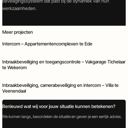
beveiligingssysteem dat past bij de dynamiek van hun
werkzaamheden.
Intercom
Meer projecten
Intercom – Appartementencomplexen te Ede
Inbraakbeveiliging
Toegangscontrole
Inbraakbeveiliging en toegangscontrole – Vakgarage Tichelaar
te Wekerom
Camerabeveiliging
Inbraakbeveiliging
Intercom
Inbraakbeveiliging, camerabeveiliging en intercom – Villa te
Veenendaal
Benieuwd wat wij voor jouw situatie kunnen betekenen?
We komen langs, beoordelen de situatie en geven je een eerlijk advies.