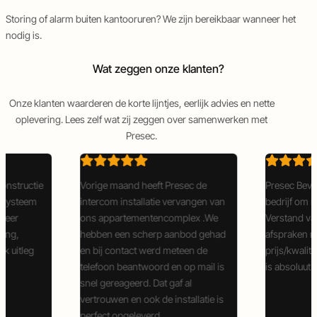
Storing of alarm buiten kantooruren? We zijn bereikbaar wanneer het
nodig is.
Wat zeggen onze klanten?
Onze klanten waarderen de korte lijntjes, eerlijk advies en nette
oplevering. Lees zelf wat zij zeggen over samenwerken met
Presec.
onstructie
Vorige maand heeft Presec de
Presec Bevei
asysteem
intercom installatie vervangen van
bedrijf om 
 Zeer
ons appartementencomplex .We
Verstand va
ling,
hebben een scherp aanbod gehad
afspraken n
k uitleg
en bij contact werd meteen de
prijs/kwalite
e
telefoon beantwoord en op mail is
is absoluut 
snel gereageerd. Dat gaf al
vertrouwen en ook de installatie is
perfect opgeleverd