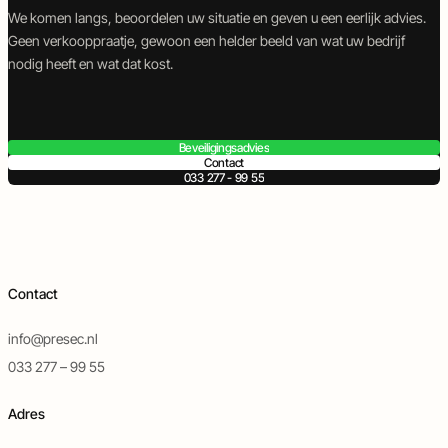
basis van jouw wensen, zonder verplicht contract.
We komen langs, beoordelen uw situatie en geven u een eerlijk advies.
Geen verkooppraatje, gewoon een helder beeld van wat uw bedrijf
nodig heeft en wat dat kost.
Beveiligingsadvies
Contact
033 277 - 99 55
Contact
info@presec.nl
033 277 – 99 55
Adres