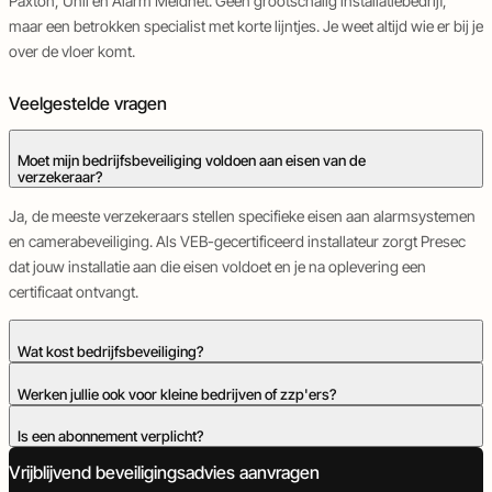
Paxton, Unii en Alarm Meldnet. Geen grootschalig installatiebedrijf,
maar een betrokken specialist met korte lijntjes. Je weet altijd wie er bij je
over de vloer komt.
Veelgestelde vragen
Moet mijn bedrijfsbeveiliging voldoen aan eisen van de
verzekeraar?
Ja, de meeste verzekeraars stellen specifieke eisen aan alarmsystemen
en camerabeveiliging. Als VEB-gecertificeerd installateur zorgt Presec
dat jouw installatie aan die eisen voldoet en je na oplevering een
certificaat ontvangt.
Wat kost bedrijfsbeveiliging?
De kosten hangen af van de grootte van je pand, het aantal toegangen
Werken jullie ook voor kleine bedrijven of zzp'ers?
en de gewenste functies. Een volledig bedrijfsalarmsysteem inclusief
Ja, we installeren voor uiteenlopende bedrijven, van kleine kantoren tot
Is een abonnement verplicht?
installatie en meldkamerkoppeling ligt gemiddeld tussen de €2.000 en
grote bedrijfspanden op bedrijventerreinen. De installatie wordt altijd
€5.000. We maken altijd een offerte op maat na een locatiebezoek.
Vrijblijvend beveiligingsadvies aanvragen
Nee. Je betaalt voor de installatie. Service en onderhoud regelen we op
afgestemd op jouw situatie en budget.