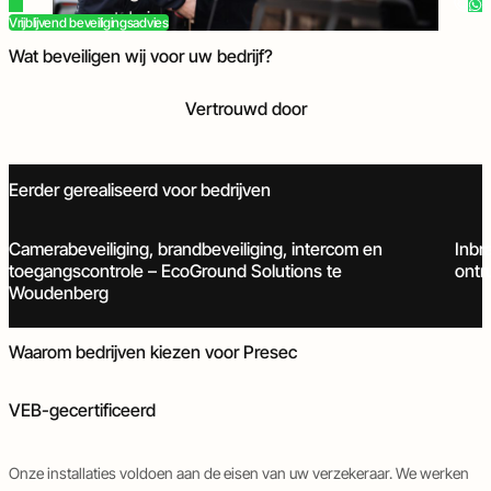
en
en
Bel of app met Jari
Vrijblijvend beveiligingsadvies
deurautomatisering
objectbeveiliging
Inbraakbeveiliging
Camerabeveiliging
Brandbeveiliging
Toegangscontrole
Intercom
Poort- en deurautomatisering
Tijdelijke- en objectbeveiliging
Wat beveiligen wij voor uw bedrijf?
Vertrouwd door
Eerder gerealiseerd voor bedrijven
Brandbeveiliging
Intercom
Poort- en deurautomatisering
Toegangscontrole
Brandb
Camerabeveiliging, brandbeveiliging, intercom en
Inbr
toegangscontrole – EcoGround Solutions te
ontr
Woudenberg
Waarom bedrijven kiezen voor Presec
VEB-gecertificeerd
Onze installaties voldoen aan de eisen van uw verzekeraar. We werken